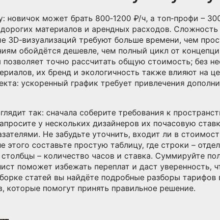
 новичок может брать 800‑1200 ₽/ч, а топ‑профи – 300
 дорогих материалов и арендных расходов. Сложность 
е 3D‑визуализаций требуют больше времени, чем прост
иям обойдётся дешевле, чем полный цикл от концепци
 позволяет точно рассчитать общую стоимость; без не
ериалов, их бренд и экологичность также влияют на це
екта: ускоренный график требует привлечения дополни
глядит так: сначала соберите требования к пространс
апросите у нескольких дизайнеров их почасовую ставку
ателями. Не забудьте уточнить, входит ли в стоимост
 этого составьте простую таблицу, где строки – отдел
а столбцы – количество часов и ставка. Суммируйте по
лист поможет избежать переплат и даст уверенность, ч
борке статей вы найдёте подробные разборы тарифов 
, которые помогут принять правильное решение.