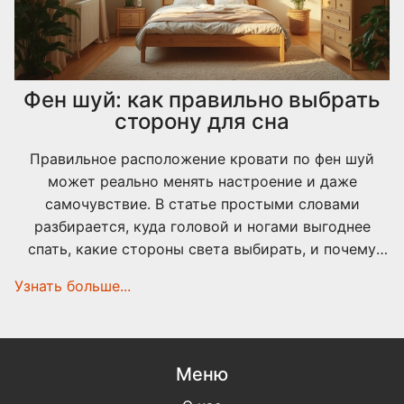
Фен шуй: как правильно выбрать
сторону для сна
Правильное расположение кровати по фен шуй
может реально менять настроение и даже
самочувствие. В статье простыми словами
разбирается, куда головой и ногами выгоднее
спать, какие стороны света выбирать, и почему
это важно для сна. Приведены понятные советы,
Узнать больше...
примеры из жизни, небольшие лайфхаки. Всё
построено на реальных механических принципах, а
не на сложной, непонятной теории. Читатель
быстро разберётся, как сделать спальню более
Меню
уютной и здоровой.