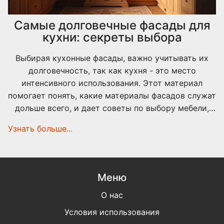
Самые долговечные фасады для
кухни: секреты выбора
Выбирая кухонные фасады, важно учитывать их
долговечность, так как кухня - это место
интенсивного использования. Этот материал
помогает понять, какие материалы фасадов служат
дольше всего, и дает советы по выбору мебели,
которая не потеряет свою привлекательность и
Узнать больше...
функциональность на протяжении многих лет.
Обзор включает в себя различные виды
материалов, таких как массив дерева, МДФ и
пластик, а также их особенности и
Меню
эксплуатационные характеристики. Узнайте, как
О нас
правильный выбор фасадов может влиять на вашу
кухню и сделать её удобной и красивой надолго.
Условия использования
Полезные советы и практическая информация