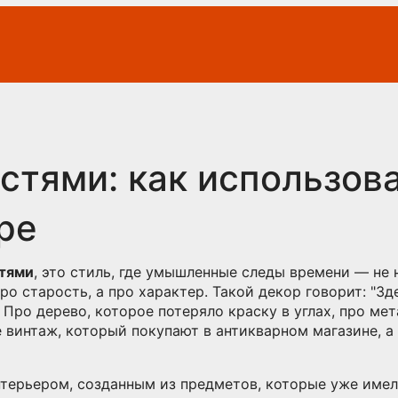
остями: как использов
ре
стями
,
это стиль, где умышленные следы времени — не н
 про старость, а про характер. Такой декор говорит: "З
. Про дерево, которое потеряло краску в углах, про мет
не винтаж, который покупают в антикварном магазине, а
нтерьером
,
созданным из предметов, которые уже име