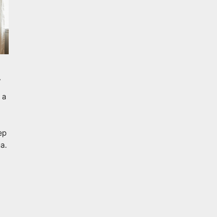
 а
ер
а.