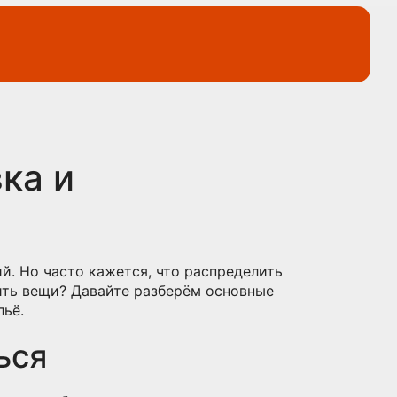
ка и
й. Но часто кажется, что распределить
нить вещи? Давайте разберём основные
льё.
ься