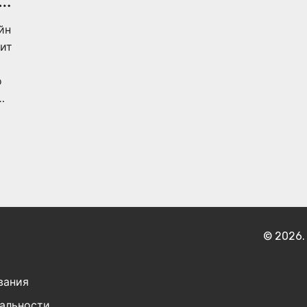
ны
йн
нит
о
т
ор
из
т
© 2026.
вания
альности