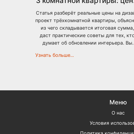
3 комнатной квартиры: це
без секретов
Статья разберёт реальные цены на диза
проект трёхкомнатной квартиры, объяс
из чего складывается итоговая сумма,
даст практические советы для тех, кт
думает об обновлении интерьера. Вы
узнаете, как выбрать подходящего
Узнать больше...
дизайнера, где можно сэкономить, а о
чего точно не стоит отказываться. Авт
делится личным опытом и примерами 
жизни, чтобы выбор был осознанным.
Будет полезно тем, кто впервые
столкнулся с этим вопросом и не хоче
Меню
переплачивать.
О нас
Условия использо
Политика конфиденци