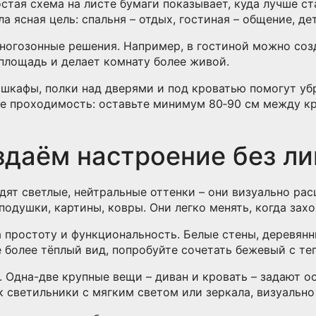
стая схема на листе бумаги показывает, куда лучше ст
 ясная цель: спальня – отдых, гостиная – общение, де
ногозонные решения. Например, в гостиной можно соз
 площадь и делает комнату более живой.
 шкафы, полки над дверями и под кроватью помогут убр
е проходимость: оставьте минимум 80‑90 см между кр
оздаём настроение без л
дят светлые, нейтральные оттенки – они визуально ра
 подушки, картины, ковры. Они легко менять, когда зах
 простоту и функциональность. Белые стены, деревян
 более тёплый вид, попробуйте сочетать бежевый с т
 Одна-две крупные вещи – диван и кровать – задают ос
к светильники с мягким светом или зеркала, визуальн