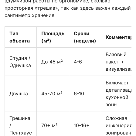
вдумчивой работы по эргономике, сколько
просторная «трешка», так как здесь важен каждый
сантиметр хранения.
Тип
Площадь
Сроки
Комментар
объекта
(м²)
(недели)
Базовый
Студия /
До 45 м²
4-6
пакет +
Однушка
визуализац
Включает
детализаци
Двушка
45-70 м²
6-10
кухонной
зоны
Трешина
Сложная
/
70+ м²
10-16+
инженерия 
Пентхаус
зонировани