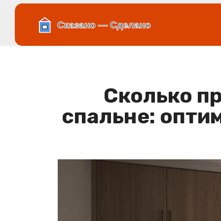
Сколько п
спальне: опти