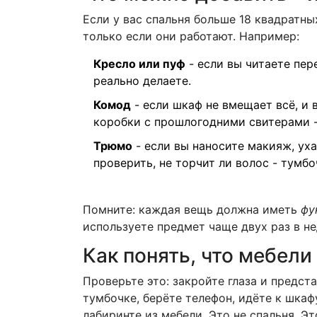
Если у вас спальня больше 18 квадратны
только если они работают. Например:
Кресло или пуф
- если вы читаете пер
реально делаете.
Комод
- если шкаф не вмещает всё, и 
коробки с прошлогодними свитерами - 
Трюмо
- если вы наносите макияж, ух
проверить, не торчит ли волос - тумбо
Помните: каждая вещь должна иметь
фу
используете предмет чаще двух раз в не
Как понять, что мебел
Проверьте это: закройте глаза и предст
тумбочке, берёте телефон, идёте к шкафу
лабиринте из мебели. Это не спальня. Эт