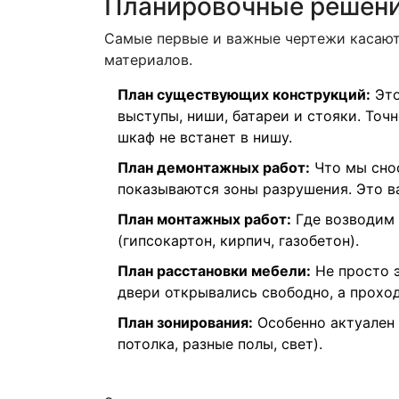
Планировочные решени
Самые первые и важные чертежи касаютс
материалов.
План существующих конструкций:
Это
выступы, ниши, батареи и стояки. Точ
шкаф не встанет в нишу.
План демонтажных работ:
Что мы снос
показываются зоны разрушения. Это ва
План монтажных работ:
Где возводим 
(гипсокартон, кирпич, газобетон).
План расстановки мебели:
Не просто э
двери открывались свободно, а прохо
План зонирования:
Особенно актуален 
потолка, разные полы, свет).