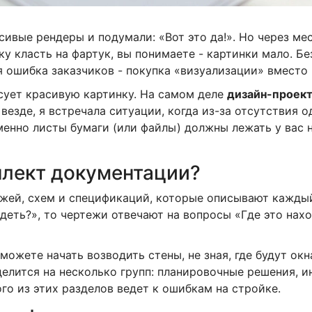
сивые рендеры и подумали: «Вот это да!». Но через ме
у класть на фартук, вы понимаете - картинки мало. Б
я ошибка заказчиков - покупка «визуализации» вместо
сует красивую картинку. На самом деле
дизайн-проек
и везде, я встречала ситуации, когда из-за отсутствия
менно листы бумаги (или файлы) должны лежать у вас 
плект документации?
ежей, схем и спецификаций, которые описывают каждый
ядеть?», то чертежи отвечают на вопросы «Где это нахо
 можете начать возводить стены, не зная, где будут ок
елится на несколько групп: планировочные решения, 
го из этих разделов ведет к ошибкам на стройке.