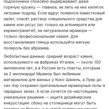
подоконники спокойно выдерживают даже
горячую кружку — главное, не лить на них кипяток
литрами подряд. Если вдруг появился известковый
налет, спасёт раствор специального средства для
камня или уксус (но только на агломерате или
керамограните!), на натуральном мраморе —
только профессиональная химия. Для
восстановления глянца используйте мягкую
полироль без абразива.
Любопытные данные: средний возраст камня,
используемого на фабриках Италии, — около 150
миллионов лет, а в России есть пласты, которым
за 2 миллиарда! Мрамор был любимым
материалом для ванных у Коко Шанель, а Лувр до
сих пор сохранил оригинальные мраморные полы в
парадных залах. А если хочется по-настоящему
уникальное решение — ищите дизайнерские
инкрустации: сбоку на столешнице могут быть
вставки из бронзы, а в новой коллекции одного