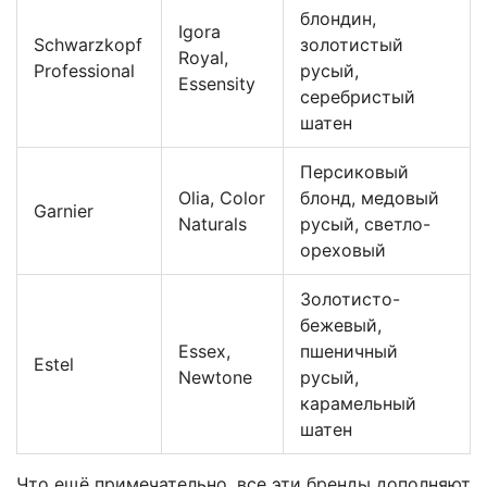
блондин,
Igora
Schwarzkopf
золотистый
Royal,
Professional
русый,
Essensity
серебристый
шатен
Персиковый
Olia, Color
блонд, медовый
Garnier
Naturals
русый, светло-
ореховый
Золотисто-
бежевый,
Essex,
пшеничный
Estel
Newtone
русый,
карамельный
шатен
Что ещё примечательно, все эти бренды дополняют