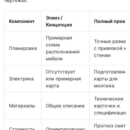
чертежах.
Эскиз /
Компонент
Полный проек
Концепция
Примерная
Точные размер
схема
Планировка
с привязкой к
расположения
стенам
мебели
Отсутствует
Подготовленны
Электрика
или примерная
карты для
карта
монтажа
Технические
Материалы
Общее описание
карточки и
спецификации
Прогноз сметы
Стоимость
Ориентировочно