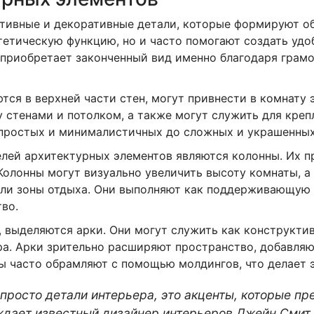
тивные и декоративные детали, которые формируют об
етическую функцию, но и часто помогают создать удо
приобретает законченный вид именно благодаря грам
ются в верхней части стен, могут привнести в комнату 
стенами и потолком, а также могут служить для креп
 простых и минималистичных до сложных и украшенны
елей архитектурных элементов являются колонны. Их п
 Колонны могут визуально увеличить высоту комнаты, 
или зоны отдыха. Они выполняют как поддерживающую 
во.
, выделяются арки. Они могут служить как конструк
а. Арки зрительно расширяют пространство, добавляют
ры часто обрамляют с помощью молдингов, что делает
 просто детали интерьера, это акценты, которые п
ждает известный дизайнер интерьеров Джейн Смит.