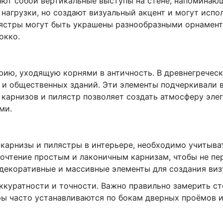
яют собой вертикальные выступы на стене, напоминаю
нагрузки, но создают визуальный акцент и могут испо
ястры могут быть украшены разнообразными орнамента
окко.
рию, уходящую корнями в античность. В древнегреческ
 и общественных зданий. Эти элементы подчеркивали 
карнизов и пилястр позволяет создать атмосферу элег
ми.
 карнизы и пилястры в интерьере, необходимо учитыва
очтение простым и лаконичным карнизам, чтобы не пе
декоративные и массивные элементы для создания виз
аккуратности и точности. Важно правильно замерить ст
ры часто устанавливаются по бокам дверных проёмов 